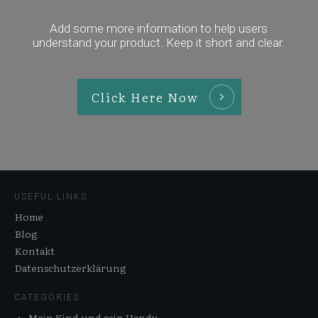
Add some more information to help users
understand your product. Keep it short and clear.
Click Here Now
USEFUL LINKS
Home
Blog
Kontakt
Datenschutzerklärung
CATEGORIES
Mein Kind und sein Handy