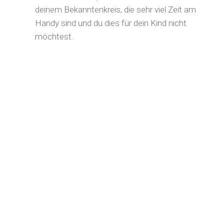
deinem Bekanntenkreis, die sehr viel Zeit am
Handy sind und du dies für dein Kind nicht
möchtest.
oder
weil du denkst, dass dein Kind zu viel am
Smartphone und Computer "hängt".
Und
dir dein Bauchgefühl sagt: "Das kann
doch für mein Kind nicht gut sein."
Aber
wenn du das Handy einfach wegnimmst,
ist dir dein Kind böse.
weil dein Kind mehrere Stunden täglich